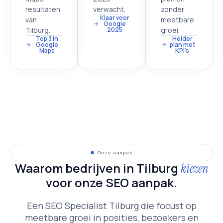
resultaten
verwacht.
zonder
Klaar voor
van
meetbare
Google
Tilburg.
2025
groei.
Top 3 in
Helder
Google
plan met
Maps
KPI's
Onze aanpak
Waarom bedrijven in Tilburg
kiezen
voor onze SEO aanpak.
Een SEO Specialist Tilburg die focust op
meetbare groei in posities, bezoekers en