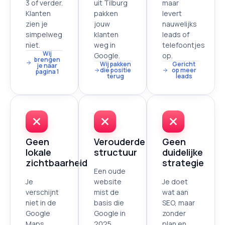
3 of verder.
uit Tilburg
maar
Klanten
pakken
levert
zien je
jouw
nauwelijks
simpelweg
klanten
leads of
niet.
weg in
telefoontjes
Wij
Google.
op.
brengen
Wij pakken
Gericht
je naar
die positie
op meer
pagina 1
terug
leads
Geen
Verouderde
Geen
lokale
structuur
duidelijke
zichtbaarheid
strategie
Een oude
Je
website
Je doet
verschijnt
mist de
wat aan
niet in de
basis die
SEO, maar
Google
Google in
zonder
Maps
2025
plan en