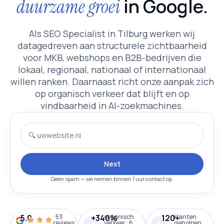
in Google.
duurzame groei
Als SEO Specialist in Tilburg werken wij
datagedreven aan structurele zichtbaarheid
voor MKB, webshops en B2B-bedrijven die
lokaal, regionaal, nationaal of internationaal
willen ranken. Daarnaast richt onze aanpak zich
op organisch verkeer dat blijft en op
vindbaarheid in AI-zoekmachines.
Next
Geen spam — we nemen binnen 1 uur contact op.
5.0
· 53
+340%
organisch
120+
klanten
reviews
verkeer · 6
geholpen